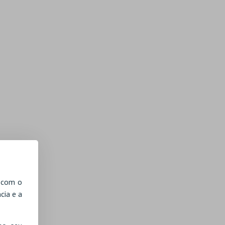
, com o
cia e a