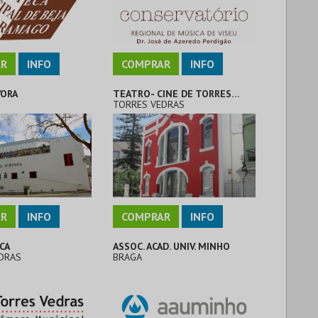
R
INFO
COMPRAR
INFO
VORA
TEATRO- CINE DE TORRES VEDRAS
TORRES VEDRAS
R
INFO
COMPRAR
INFO
ICA
ASSOC. ACAD. UNIV. MINHO
DRAS
BRAGA