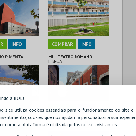
R
INFO
COMPRAR
INFO
CIO PIMENTA
ML - TEATRO ROMANO
LISBOA
indo à BOL!
R
INFO
COMPRAR
INFO
o site utiliza cookies essenciais para o funcionamento do site e
nsentimento, cookies que nos ajudam a personalizar a sua experiên
ALJUBE
ML - TORREÃO POENTE
er como a plataforma é utilizada pelos nossos visitantes.
LISBOA