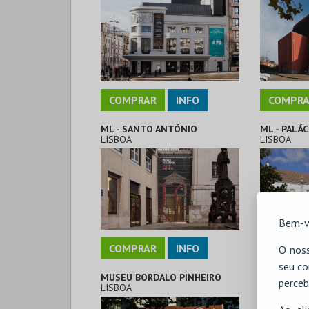
COMPRAR
INFO
COMPRA
ML - SANTO ANTÓNIO
ML - PALÁ
LISBOA
LISBOA
Bem-v
COMPRAR
INFO
COMPRA
O noss
seu co
MUSEU BORDALO PINHEIRO
MUSEU DO 
perceb
LISBOA
LISBOA