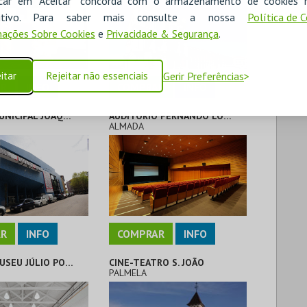
icar em "Aceitar" concorda com o armazenamento de cookies 
ositivo. Para saber mais consulte a nossa
Política de 
ações Sobre Cookies
e
Privacidade & Segurança
.
itar
Rejeitar não essenciais
Gerir Preferências
R
INFO
COMPRAR
INFO
TEATRO MUNICIPAL JOAQUIM BENITE
AUDITÓRIO FERNANDO LOPES-GRAÇA
ALMADA
R
INFO
COMPRAR
INFO
ATELIER-MUSEU JÚLIO POMAR
CINE-TEATRO S. JOÃO
PALMELA