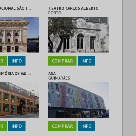
TEATRO NACIONAL SÃO JOÃO
TEATRO CARLOS ALBERTO
PORTO
R
INFO
COMPRAR
INFO
CASA DA MEMÓRIA DE GUIMARÃES .
ASA
S
GUIMARÃES
R
INFO
COMPRAR
INFO