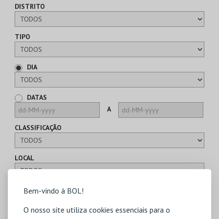
DISTRITO
TIPO
DIA
DATAS
A
CLASSIFICAÇÃO
LOCAL
Bem-vindo à BOL!
CARTÕES
O nosso site utiliza cookies essenciais para o
TIPO