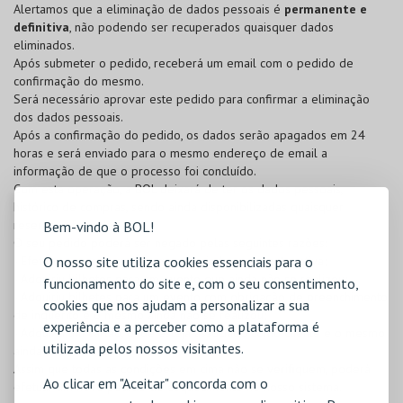
Alertamos que a eliminação de dados pessoais é
permanente e
definitiva
, não podendo ser recuperados quaisquer dados
eliminados.
Após submeter o pedido, receberá um email com o pedido de
confirmação do mesmo.
Será necessário aprovar este pedido para confirmar a eliminação
dos dados pessoais.
Após a confirmação do pedido, os dados serão apagados em 24
horas e será enviado para o mesmo endereço de email a
informação de que o processo foi concluído.
Com esta operação, a BOL deixará de ter os dados pessoais,
histórico de compras, sendo ainda disponibilizadas quaisquer
reservas efetuadas.
Bem-vindo à BOL!
O seu pedido poderá ser negado pelas seguintes razões:
- Efetuou uma reserva e a mesma ainda se encontra ativa;
O nosso site utiliza cookies essenciais para o
- Adquiriu bilhetes para um evento que ainda não se realizou;
funcionamento do site e, com o seu consentimento,
- Adquiriu bilhetes para um evento com obrigação de preenchimento
cookies que nos ajudam a personalizar a sua
de inquérito e o mesmo ainda não se realizou;
experiência e a perceber como a plataforma é
- Adquiriu um cartão, onde esteja associado como cliente e o mesmo
utilizada pelos nossos visitantes.
ainda se encontra ativo.
Assim que todas as condições em cima não se verifiquem, poderá
Ao clicar em "Aceitar" concorda com o
efetuar um novo pedido de esquecimento no nosso sistema.