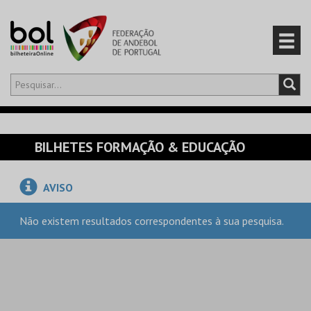
Olá,
iniciar sessão
PT
0
CARRINHO
BILHETES FORMAÇÃO & EDUCAÇÃO
EVENTOS
AVISO
CARTÕES
Não existem resultados correspondentes à sua pesquisa.
PRODUTOS