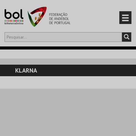
Olá,
iniciar sessão
PT
0
CARRINHO
KLARNA
EVENTOS
CARTÕES
PRODUTOS